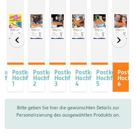
stkarte
Postkarte
Postkarte
Postkarte
Postkarte
Postkarte
Postka
t
chformat
Hochformat
Hochformat
Hochformat
Hochformat
Hochformat
Hochf
1
2
3
4
5
6
Bitte geben Sie hier die gewünschten Details zur
Personalisierung des ausgewählten Produkts an.